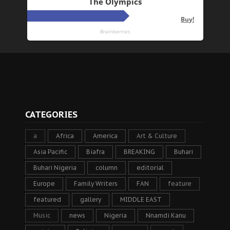
CATEGORIES
a
Africa
America
Art & Culture
Asia Pacific
Biafra
BREAKING
Buhari
Buhari Nigeria
column
editorial
Europe
Family Writers
FAN
feature
featured
gallery
MIDDLE EAST
Music
news
Nigeria
Nnamdi Kanu